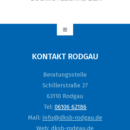
Toggle
Navigation
Über uns
KONTAKT RODGAU
Kinder & Jugendliche
Beratungsstelle
Eltern
Schillerstraße 27
63110 Rodgau
Fachkräfte
Tel:
06106 62186
Mail:
info@dksb-rodgau.de
Projekte
Web:
dksb-rodgau.de